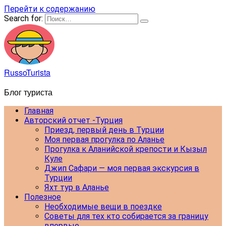
Перейти к содержанию
Search for:
RussoTurista
Блог туриста
Главная
Авторский отчет -Турция
Приезд, первый день в Турции
Моя первая прогулка по Аланье
Прогулка к Аланийской крепости и Кызыл
Куле
Джип Сафари — моя первая экскурсия в
Турции
Яхт тур в Аланье
Полезное
Необходимые вещи в поездке
Советы для тех кто собирается за границу
впервые