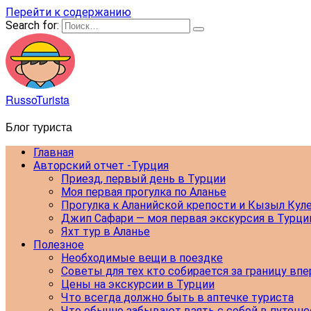
Перейти к содержанию
Search for:
RussoTurista
Блог туриста
Главная
Авторский отчет -Турция
Приезд, первый день в Турции
Моя первая прогулка по Аланье
Прогулка к Аланийской крепости и Кызыл Кул
Джип Сафари — моя первая экскурсия в Турци
Яхт тур в Аланье
Полезное
Необходимые вещи в поездке
Советы для тех кто собирается за границу вп
Цены на экскурсии в Турции
Что всегда должно быть в аптечке туриста
Что обычно забывают взять с собой в путеш