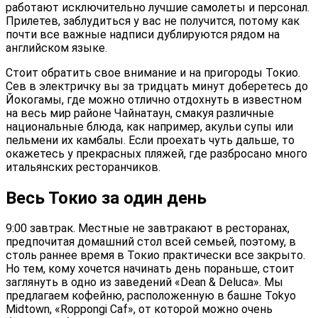
работают исключительно лучшие самолеты и персонал.
Прилетев, заблудиться у вас не получится, потому как
почти все важные надписи дублируются рядом на
английском языке.
Стоит обратить свое внимание и на пригороды Токио.
Сев в электричку вы за тридцать минут доберетесь до
Йокогамы, где можно отлично отдохнуть в известном
на весь мир районе Чайнатаун, смакуя различные
национальные блюда, как например, акульи супы или
пельмени их камбалы. Если проехать чуть дальше, то
окажетесь у прекрасных пляжей, где разбросано много
итальянских ресторанчиков.
Весь Токио за один день
9:00 завтрак. Местные не завтракают в ресторанах,
предпочитая домашний стол всей семьей, поэтому, в
столь раннее время в Токио практически все закрыто.
Но тем, кому хочется начинать день пораньше, стоит
заглянуть в одно из заведений «Dean & Deluca». Мы
предлагаем кофейню, расположенную в башне Tokyo
Midtown, «Roppongi Caf», от которой можно очень