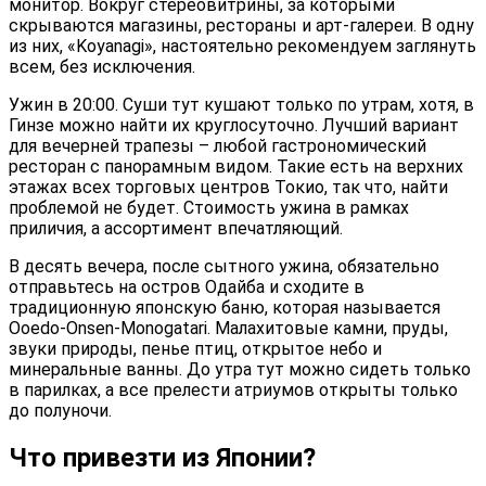
монитор. Вокруг стереовитрины, за которыми
скрываются магазины, рестораны и арт-галереи. В одну
из них, «Koyanagi», настоятельно рекомендуем заглянуть
всем, без исключения.
Ужин в 20:00. Суши тут кушают только по утрам, хотя, в
Гинзе можно найти их круглосуточно. Лучший вариант
для вечерней трапезы – любой гастрономический
ресторан с панорамным видом. Такие есть на верхних
этажах всех торговых центров Токио, так что, найти
проблемой не будет. Стоимость ужина в рамках
приличия, а ассортимент впечатляющий.
В десять вечера, после сытного ужина, обязательно
отправьтесь на остров Одайба и сходите в
традиционную японскую баню, которая называется
Ooedo-Onsen-Monogatari. Малахитовые камни, пруды,
звуки природы, пенье птиц, открытое небо и
минеральные ванны. До утра тут можно сидеть только
в парилках, а все прелести атриумов открыты только
до полуночи.
Что привезти из Японии?