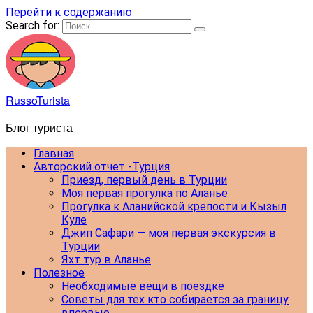
Перейти к содержанию
Search for:
RussoTurista
Блог туриста
Главная
Авторский отчет -Турция
Приезд, первый день в Турции
Моя первая прогулка по Аланье
Прогулка к Аланийской крепости и Кызыл
Куле
Джип Сафари — моя первая экскурсия в
Турции
Яхт тур в Аланье
Полезное
Необходимые вещи в поездке
Советы для тех кто собирается за границу
впервые