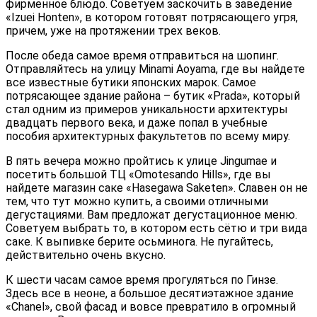
фирменное блюдо. Советуем заскочить в заведение
«Izuei Honten», в котором готовят потрясающего угря,
причем, уже на протяжении трех веков.
После обеда самое время отправиться на шопинг.
Отправляйтесь на улицу Minami Aoyama, где вы найдете
все известные бутики японских марок. Самое
потрясающее здание района – бутик «Prada», который
стал одним из примеров уникальности архитектуры
двадцать первого века, и даже попал в учебные
пособия архитектурных факультетов по всему миру.
В пять вечера можно пройтись к улице Jingumae и
посетить большой ТЦ «Omotesando Hills», где вы
найдете магазин саке «Hasegawa Saketen». Славен он не
тем, что тут можно купить, а своими отличными
дегустациями. Вам предложат дегустационное меню.
Советуем выбрать то, в котором есть сётю и три вида
саке. К выпивке берите осьминога. Не пугайтесь,
действительно очень вкусно.
К шести часам самое время прогуляться по Гинзе.
Здесь все в неоне, а большое десятиэтажное здание
«Chanel», свой фасад и вовсе превратило в огромный