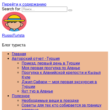
Перейти к содержанию
Search for:
RussoTurista
Блог туриста
Главная
Авторский отчет -Турция
Приезд, первый день в Турции
Моя первая прогулка по Аланье
Прогулка к Аланийской крепости и Кызыл
Куле
Джип Сафари — моя первая экскурсия в
Турции
Яхт тур в Аланье
Полезное
Необходимые вещи в поездке
Советы для тех кто собирается за границу
впервые