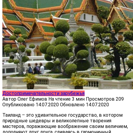
Достопримечательности зарубежья
Автор
Олег Ефимов
На чтение
3 мин
Просмотров
209
Опубликовано
14.07.2020
Обновлено
14.07.2020
Таиланд – это удивительное государство, в котором
природные шедевры и великолепные творения
мастеров, поражающие воображение своим величием,
дополняют друг друга, сливаясь в гармоничный