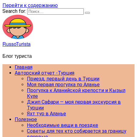
Перейти к содержанию
Search for:
RussoTurista
Блог туриста
Главная
Авторский отчет -Турция
Приезд, первый день в Турции
Моя первая прогулка по Аланье
Прогулка к Аланийской крепости и Кызыл
Куле
Джип Сафари — моя первая экскурсия в
Турции
Яхт тур в Аланье
Полезное
Необходимые вещи в поездке
Советы для тех кто собирается за границу
впервые