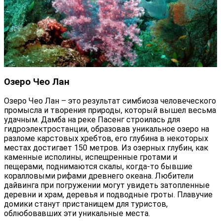
Озеро Чео Лан
Озеро Чео Лан – это результат симбиоза человеческого
промысла и творения природы, который вышел весьма
удачным. Дамба на реке Пасенг строилась для
гидроэлектростанции, образовав уникальное озеро на
разломе карстовых хребтов, его глубина в некоторых
местах достигает 150 метров. Из озерных глубин, как
каменные исполины, испещренные гротами и
пещерами, поднимаются скалы, когда-то бывшие
коралловыми рифами древнего океана. Любители
дайвинга при погружении могут увидеть затопленные
деревни и храм, деревья и подводные гроты. Плавучие
домики станут пристанищем для туристов,
облюбовавших эти уникальные места.