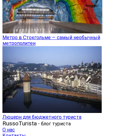
Метро в Стокгольме — самый необычный
метрополитен
Люцерн для бюджетного туриста
RussoTurista
- блог туриста
О нас
Контакты