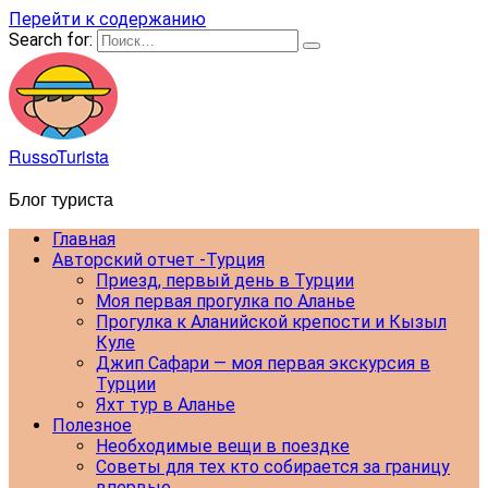
Перейти к содержанию
Search for:
RussoTurista
Блог туриста
Главная
Авторский отчет -Турция
Приезд, первый день в Турции
Моя первая прогулка по Аланье
Прогулка к Аланийской крепости и Кызыл
Куле
Джип Сафари — моя первая экскурсия в
Турции
Яхт тур в Аланье
Полезное
Необходимые вещи в поездке
Советы для тех кто собирается за границу
впервые