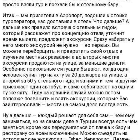
просто взяли тур и поехали бы к отельному бару…
Итак — мы прилетели в Аэропорт, подошли к стойке
туроператора, нас доставили в отель. Что дальше? А
дальше как правило встреча с отельным гидом,
который расскажет про концепцию отеля, уточнит
время вылета, предложит экскурсии. Сразу набирать у
него много экскурсий не нужно — во первых, Вы
можете переборщить, и превратить свой отдых в
изучение местных развалин, а во вторых многие
экскурсии продаются на улице, за меньшие деньги.
Особенно прикольные ситуации бывают, когда один
человек купил тур на яхту за 20 долларов на улице, а
второй за 50 у отельного гида, и за ними и тем и другим
приезжает один автобус, и само собой везет на одну и
ту же яхту… Гиду на крайний случай можно потом
попозже позвонить и взять экскурсии, которые Вас
заинтересовали — места на самом деле всегда есть.
Ну а дальше — каждый решает для себя сам — чем ему
заниматься, но на самом деле в Турции всегда есть чем
заняться, кроме как передвигаться от пляжа к бару и
ресторану со всем включеным. Можно съездить на
исторические экскурсии — Эфес, Иераполис, Демре-