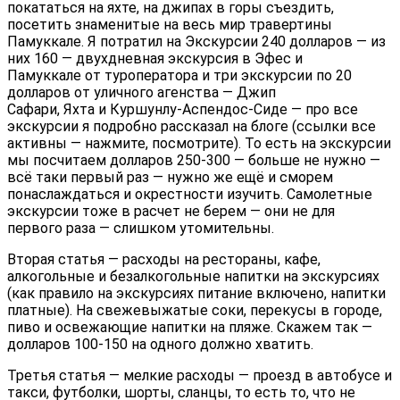
покататься на яхте, на джипах в горы съездить,
посетить знаменитые на весь мир травертины
Памуккале. Я потратил на Экскурсии 240 долларов — из
них 160 — двухдневная экскурсия в Эфес и
Памуккале от туроператора и три экскурсии по 20
долларов от уличного агенства — Джип
Сафари, Яхта и Куршунлу-Аспендос-Сиде — про все
экскурсии я подробно рассказал на блоге (ссылки все
активны — нажмите, посмотрите). То есть на экскурсии
мы посчитаем долларов 250-300 — больше не нужно —
всё таки первый раз — нужно же ещё и сморем
понаслаждаться и окрестности изучить. Самолетные
экскурсии тоже в расчет не берем — они не для
первого раза — слишком утомительны.
Вторая статья — расходы на рестораны, кафе,
алкогольные и безалкогольные напитки на экскурсиях
(как правило на экскурсиях питание включено, напитки
платные). На свежевыжатые соки, перекусы в городе,
пиво и освежающие напитки на пляже. Скажем так —
долларов 100-150 на одного должно хватить.
Третья статья — мелкие расходы — проезд в автобусе и
такси, футболки, шорты, сланцы, то есть то, что не